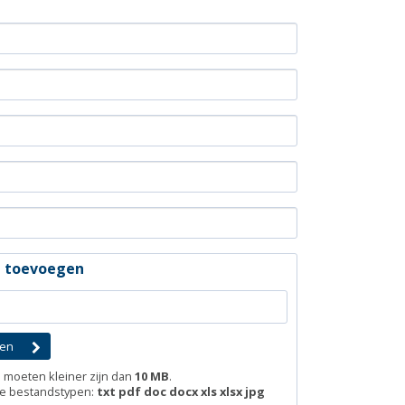
d toevoegen
moeten kleiner zijn dan
10 MB
.
e bestandstypen:
txt pdf doc docx xls xlsx jpg