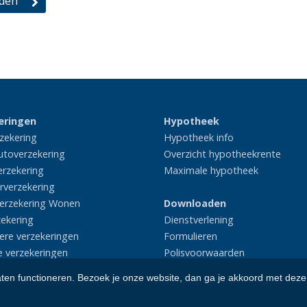
eringen
Hypotheek
zekering
Hypotheek info
utoverzekering
Overzicht hypotheekrente
rzekering
Maximale hypotheek
rverzekering
erzekering Wonen
Downloaden
zekering
Dienstverlening
iere verzekeringen
Formulieren
e verzekeringen
Polisvoorwaarden
aten functioneren. Bezoek je onze website, dan ga je akkoord met deze