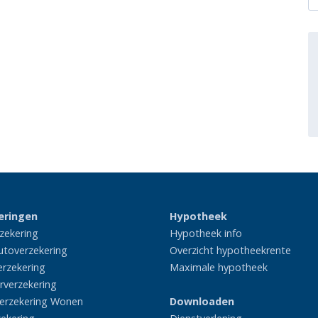
eringen
Hypotheek
zekering
Hypotheek info
utoverzekering
Overzicht hypotheekrente
rzekering
Maximale hypotheek
rverzekering
erzekering Wonen
Downloaden