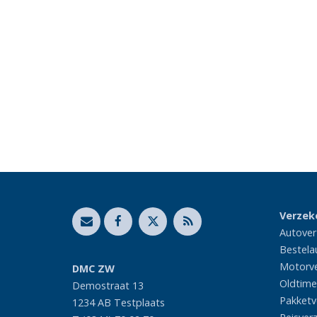
Verzek
Autover
Bestela
Motorve
DMC ZW
Oldtime
Demostraat 13
Pakketv
1234 AB
Testplaats